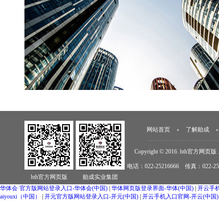
网站首页
了解贻成
Copyright © 2016. hth官方网
电话：022-25216666 传真：022-2
hth官方网页版
贻成实业集团
华体会·官方版网站登录入口-华体会(中国)
|
华体网页版登录界面-华体(中国)
|
开云手机
aiyouxi（中国）
|
开元官方版网站登录入口-开元(中国)
|
开云手机入口官网-开云(中国)