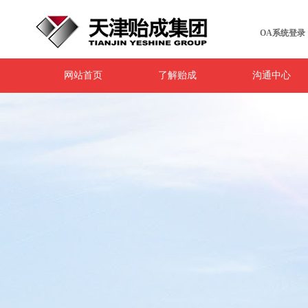
OA系统登录
网站首页
了解贻成
沟通中心