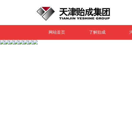
网站首页
了解贻成