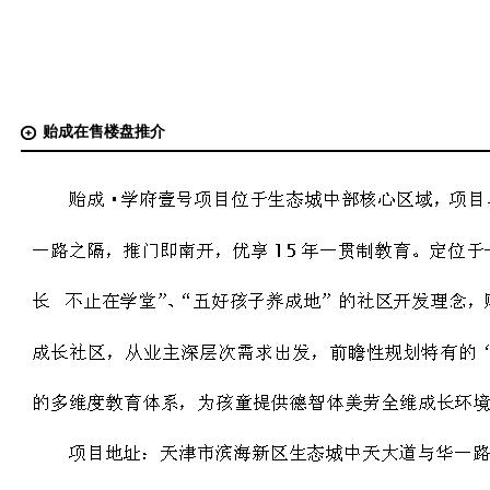
贻成在售楼盘推介