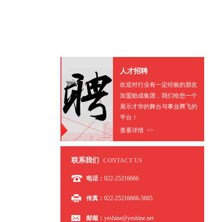
人才招聘
欢迎对行业有一定经验的朋友
加盟贻成集团，我们给您一个
展示才华的舞台与事业腾飞的
平台！
查看详情
>>
联系我们
CONTACT US
电话：
022-25216666
传真：
022-25216666-5005
邮箱：
yeshine@yeshine.net