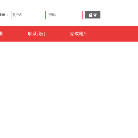
登录：
业
联系我们
贻成地产